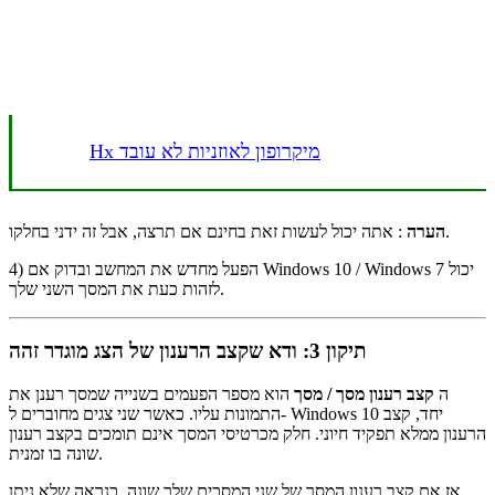
Hx מיקרופון לאוזניות לא עובד
: אתה יכול לעשות זאת בחינם אם תרצה, אבל זה ידני בחלקו.
הערה
4) הפעל מחדש את המחשב ובדוק אם Windows 10 / Windows 7 יכול
לזהות כעת את המסך השני שלך.
תיקון 3: ודא שקצב הרענון של הצג מוגדר זהה
ה
קצב רענון מסך / מסך
הוא מספר הפעמים בשנייה שמסך רענן את
התמונות עליו. כאשר שני צגים מחוברים ל- Windows 10 יחד, קצב
הרענון ממלא תפקיד חיוני. חלק מכרטיסי המסך אינם תומכים בקצב רענון
שונה בו זמנית.
אז אם קצב רענון המסך של שני המסכים שלך שונה, כנראה שלא ניתן