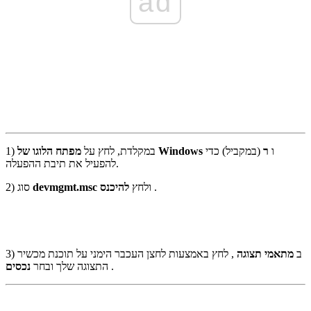
ad
ו
ר
(במקביל) כדי
מפתח הלוגו של Windows
1) במקלדת, לחץ על
להפעיל את תיבת ההפעלה.
.
ולחץ
להיכנס
devmgmt.msc
2) סוג
3) ב
מתאמי תצוגה
, לחץ באמצעות לחצן העכבר הימני על תוכנת מכשיר
.
התצוגה שלך ובחר
נכסים