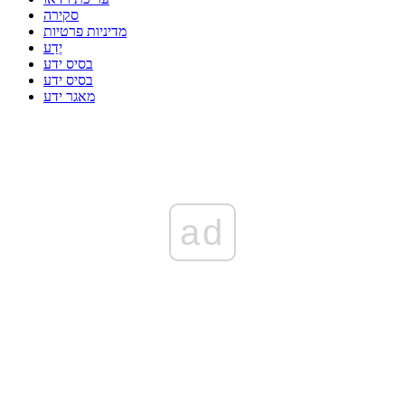
סקירה
מדיניות פרטיות
יֶדַע
בסיס ידע
בסיס ידע
מאגר ידע
ad