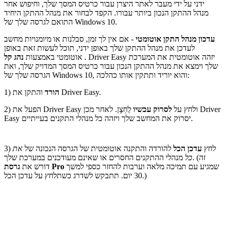
ידני על ידי מעבר לאתר היצרן עבור כרטיס המסך שלך, וחיפוש אחר
מנהל ההתקן הנכון ביותר עבורו. הקפד לבחור את מנהל ההתקן היחיד
התואם לגרסה שלך של Windows 10.
עדכון מנהל התקן אוטומטי
- אם אין לך זמן, סבלנות או מיומנויות מחשב
לעדכן את מנהל ההתקן שלך באופן ידני, תוכל לעשות זאת באופן
. Driver Easy יזהה אוטומטית את המערכת
נהג קל
אוטומטי באמצעות
שלך וימצא את מנהל ההתקן הנכון עבור כרטיס המסך המדויק שלך, ואת
הגרסה שלך של Windows 10, והוא יוריד ותתקין אותו כהלכה:
והתקן את Driver Easy.
הורד
1)
2) הפעל את Driver Easy ולחץ על
לסרוק עכשיו
לַחְצָן. לאחר מכן Driver
Easy יסרוק את המחשב שלך ויזהה כל מנהלי התקנים בעייתיים.
3) לחץ
עדכן הכל
להורדה והתקנה אוטומטית של הגרסה הנכונה של
את
כל
מנהלי ההתקנים החסרים או שאינם מעודכנים במערכת שלך. (זה
שמגיע עם תמיכה מלאה וערבות להחזר כספי למשך
גרסת Pro
דורש את
30 יום. תתבקש לשדרג כשתלחץ על עדכן הכל.)