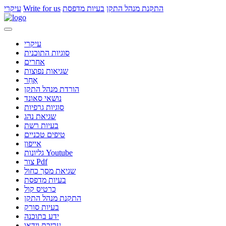
התקנת מנהל התקן
בעיות מדפסת
Write for us
עיקרי
עיקרי
סוגיות התוכנית
אחרים
שגיאות נפוצות
אַחֵר
הורדת מנהל התקן
נושאי סאונד
סוגיות גרפיות
שגיאת נהג
בעיות רשת
טיפים טכניים
אייפון
גליונות Youtube
צור Pdf
שגיאת מסך כחול
בעיות מדפסת
כרטיס קול
התקנת מנהל התקן
בעיות סורק
ידע בתוכנה
עריכת וידאו