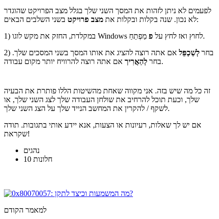
לפעמים לא ניתן לזהות את המסך השני שלך בגלל מצב הפרויקט שהוגדר
בשני השלבים הבאים:
לא נכון. שנה בקלות ובקלות את
מצב פרויקט
מַפְתֵחַ.
1) במקלדת, החזק את מקש לוגו Windows לחוץ ואז לחץ על
פ
2) בחר
לְשַׁכְפֵּל
אם אתה רוצה להציג את אותו המסך בשני המסכים שלך.
אם אתה רוצה להרוויח יותר מקום עבודה.
בחר
לְהַאֲרִיך
זה כל מה שיש בזה. אני מקווה שאחת מהשיטות הללו פותרת את הבעיה
שלך, וכעת תוכל להרחיב את שולחן העבודה שלך לצג השני שלך, או
לשקף / להקרין את המחשב הנייד שלך על הצג השני שלך.
אם יש לך שאלות, רעיונות או הצעות, אנא יידע אותי בתגובות. תודה
שקראת!
נהגים
חלונות 10
למאמר הקודם