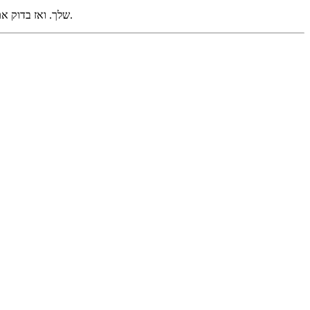
במקלדת באותו זמן להחליף את המצלמה במכשיר ה- MSI שלך. ואז בדוק אם הבעיה נפתרה. אם לא, יש תיקונים נוספים לנסות בהמשך.