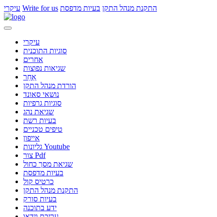
התקנת מנהל התקן
בעיות מדפסת
Write for us
עיקרי
עיקרי
סוגיות התוכנית
אחרים
שגיאות נפוצות
אַחֵר
הורדת מנהל התקן
נושאי סאונד
סוגיות גרפיות
שגיאת נהג
בעיות רשת
טיפים טכניים
אייפון
גליונות Youtube
צור Pdf
שגיאת מסך כחול
בעיות מדפסת
כרטיס קול
התקנת מנהל התקן
בעיות סורק
ידע בתוכנה
עריכת וידאו