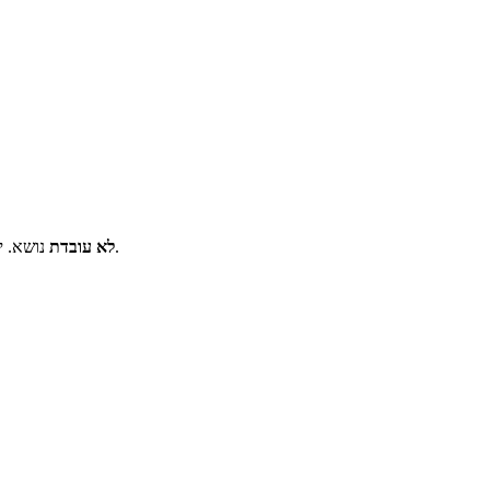
נושא. יתכן שלא תנסו את כולם. פשוט עשה את דרכך ברשימה עד שתמצא את אחד שעושה את הטריק.
מצלמת MSI לא עובדת