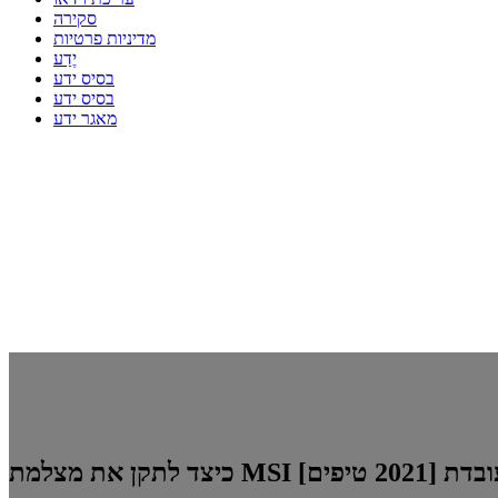
סקירה
מדיניות פרטיות
יֶדַע
בסיס ידע
בסיס ידע
מאגר ידע
 MSI לא עובדת [2021 טיפים]