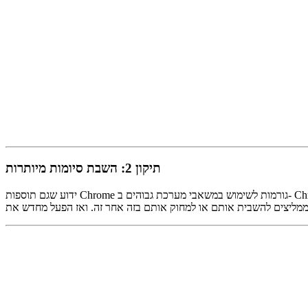
תיקון 2: השבת סיומות מיותרות
ידוע שגם תוספות Chrome גורמות לשימוש במשאבי מערכת גבוהים ב- Chrome, כגון שימוש במעבד, זיכרון או דיסק 100%. אם התקנת מספר תוספים ל- Chrome, הם עשויים להיות האשם לשימוש במעבד גבוה ב- Chrome.