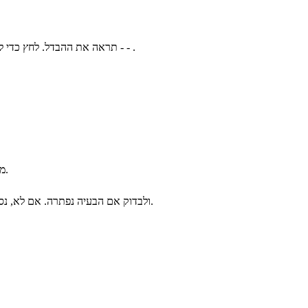
אם כונן C: שלך הוא פחות מ -2 GB, פינוי מקום יעזור להוריד את השימוש במעבד. ברגע שהשטח הפנוי הוא יותר מ -2 GB, תראה את ההבדל. לחץ כדי ללמוד כיצד לפנות שטח כונן - - .
נבחרים.
מ
כדי להפעיל מחדש את Chrome ולבדוק אם הבעיה נפתרה. אם לא, נסה את פתרון 2 להלן.