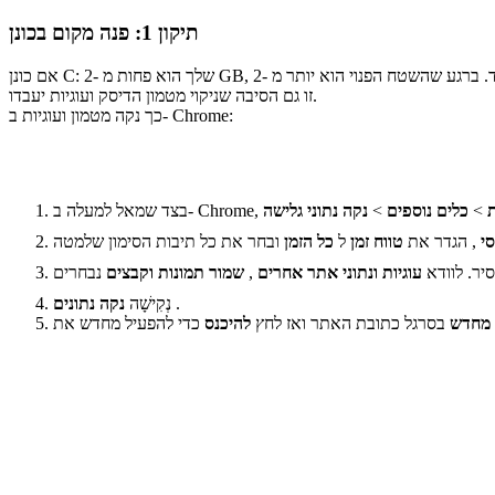
תיקון 1: פנה מקום בכונן
זו גם הסיבה שניקוי מטמון הדיסק ועוגיות יעבדו.
כך נקה מטמון ועוגיות ב- Chrome:
ת
>
כלים נוספים
>
נקה נתוני גלישה
י
, הגדר את
טווח זמן
ל
כל הזמן
יר. לוודא
עוגיות ונתוני אתר אחרים
,
שמור תמונות וקבצים
.
נְקִישָׁה
נקה נתונים
 מחדש
בסרגל כתובת האתר ואז לחץ
להיכנס