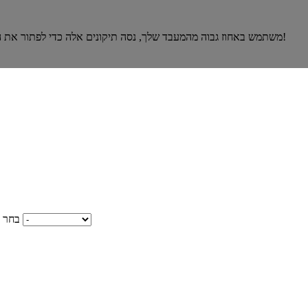
אם Google Chrome משתמש באחוז גבוה מהמעבד שלך, נסה תיקונים אלה כדי לפתור את הבעיה. הם עבדו עבור אנשים רבים. רק תנסה עכשיו!
בחר 