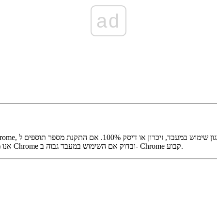
ad
אנו ממליצים להשבית אותם או למחוק אותם בזה אחר זה. ואז הפעל מחדש את Chrome ובדוק אם השימוש במעבד גבוה ב- Chrome קבוע.