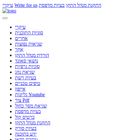
התקנת מנהל התקן
בעיות מדפסת
Write for us
עיקרי
עיקרי
סוגיות התוכנית
אחרים
שגיאות נפוצות
אַחֵר
הורדת מנהל התקן
נושאי סאונד
סוגיות גרפיות
שגיאת נהג
בעיות רשת
טיפים טכניים
אייפון
גליונות Youtube
צור Pdf
שגיאת מסך כחול
בעיות מדפסת
כרטיס קול
התקנת מנהל התקן
בעיות סורק
ידע בתוכנה
עריכת וידאו