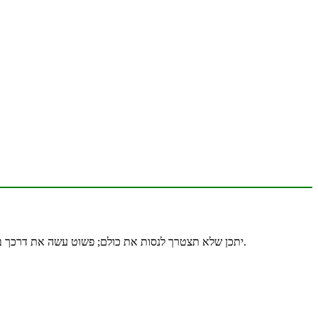
להלן 5 פתרונות שסייעו למשתמשים רבים אחרים לתקן את בעיית השימוש שלהם במעבד גבוה ב- Chrome. יתכן שלא תצטרך לנסות את כולם; פשוט עשה את דרכך ברשימה עד שתמצא את אחד שמתאים לך.