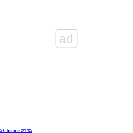
ad
הסר את התקנת Chrome, מחק את תיקיית ההתקנה שלו והתקן את Chrome מחדש