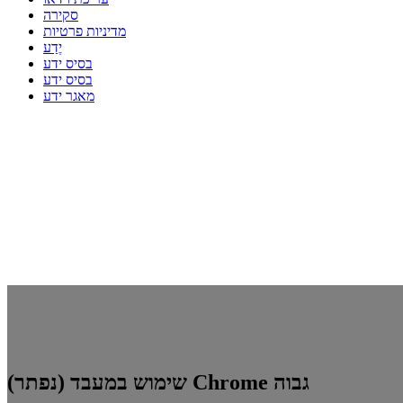
סקירה
מדיניות פרטיות
יֶדַע
בסיס ידע
בסיס ידע
מאגר ידע
(נפתר) שימוש במעבד Chrome גבוה