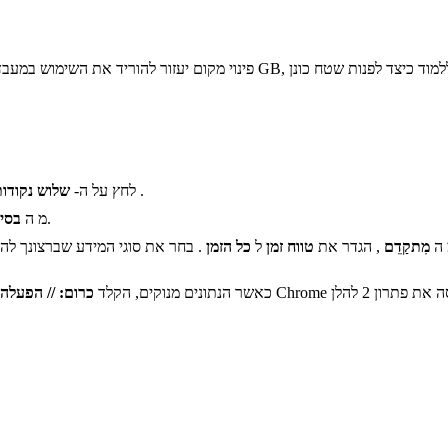
.
בצד שמאל למעלה ב- Chrome, לחץ על ה-
שלוש נקודו
ובחר את כל תיבות הסימון שלמטה.
מ ה
בסיס
 ה
מִתקַדֵם
, הגדר את
טווח זמן
ל
כל הזמן
. בחר את סוגי המידע שברצונך להס
כאשר הנתונים מנוקים, הקלד
כרום: // הפעלה